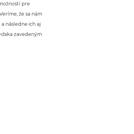
 možností pre
 Veríme, že sa nám
a následne ich aj
mä vďaka zavedeným