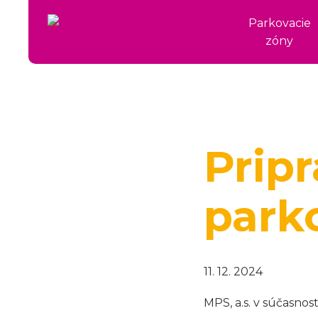
Parkovacie
zóny
Prip
park
11. 12. 2024
MPS, a.s. v súčasno