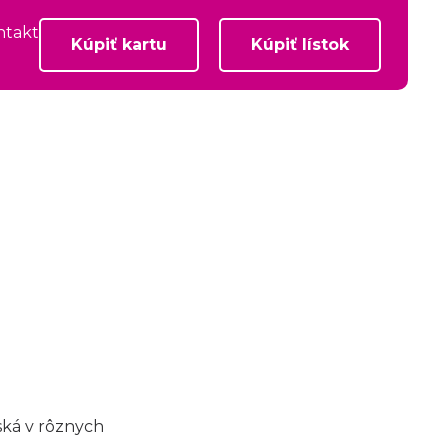
ntakt
Kúpiť kartu
Kúpiť lístok
ská v rôznych