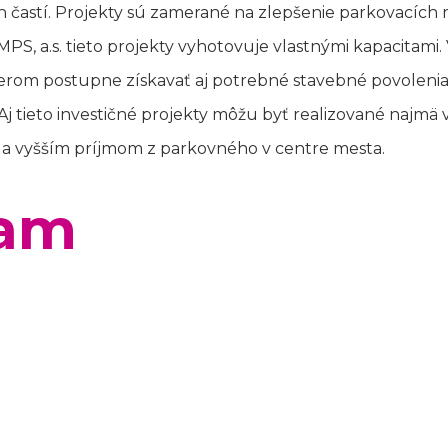
h častí. Projekty sú zamerané na zlepšenie parkovacích
PS, a.s. tieto projekty vyhotovuje vlastnými kapacitami.
rom postupne získavať aj potrebné stavebné povolenia 
 Aj tieto investičné projekty môžu byť realizované naj
 a vyšším príjmom z parkovného v centre mesta.
am