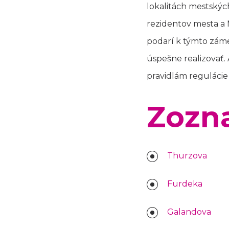
lokalitách mestskýc
rezidentov mesta a M
podarí k týmto záme
úspešne realizovať.
pravidlám regulácie
Zozn
Thurzova
Furdeka
Galandova