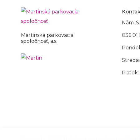
Kontak
Nám. S.
Martinská parkovacia
036 01 
spoločnosť, a.s.
Pondelo
Streda:
Piatok:
Copyright 2026 Obrázky a texty sú autorským 